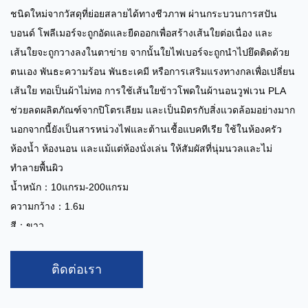
ชนิดใหม่จากวัสดุที่ย่อยสลายได้ทางชีวภาพ ผ่านกระบวนการสปัน
บอนด์ โพลีเมอร์จะถูกอัดและยืดออกเพื่อสร้างเส้นใยต่อเนื่อง และ
เส้นใยจะถูกวางลงในตาข่าย จากนั้นใยไฟเบอร์จะถูกนำไปยึดติดด้วย
ตนเอง พันธะความร้อน พันธะเคมี หรือการเสริมแรงทางกลเพื่อเปลี่ยน
เส้นใย ทอเป็นผ้าไม่ทอ การใช้เส้นใยข้าวโพดในผ้านอนวูฟเวน PLA
ช่วยลดผลิตภัณฑ์จากปิโตรเลียม และเป็นมิตรกับสิ่งแวดล้อมอย่างมาก
นอกจากนี้ยังเป็นสารหน่วงไฟและต้านเชื้อแบคทีเรีย ใช้ในห้องครัว
ห้องน้ำ ห้องนอน และแม้แต่ห้องนั่งเล่น ให้สัมผัสที่นุ่มนวลและไม่
ทำลายพื้นผิว
น้ำหนัก：10แกรม-200แกรม
ความกว้าง：1.6ม
สี：ขาว
กำลังการผลิต：5 ตัน/วัน
การใช้งาน:
: ถุงกรอง ถุงชา ถุงเก็บฝุ่น ฯลฯ
ติดต่อเรา
ผ้านอนวูฟเวน PLA Polylactic Acid ที่ย่อยสลายได้ทางชีวภาพอย่าง
สมบูรณ์
ผลิตจากทรัพยากรหมุนเวียนและเป็นมิตรต่อสิ่งแวดล้อมดี