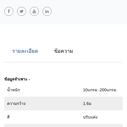
เยี่ยม วัสดุ PLA ถูกสกัดจากพืชและผ่านกระบวนการปั่นหมาด มีความ
แข็งแรงและความนุ่มนวลทางกลที่ดี ในขณะเดียวกันก็สามารถย่อย
สลายได้อย่างสมบูรณ์ในสภาพแวดล้อมทางธรรมชาติซึ่งช่วยลดภาระ
ด้านสิ่งแวดล้อม มีการใช้กันอย่างแพร่หลายในวัสดุคลุมทางการเกษตร
ผลิตภัณฑ์ทางการแพทย์แบบใช้แล้วทิ้ง บรรจุภัณฑ์ที่เป็นมิตรต่อสิ่ง
แวดล้อม และสาขาอื่นๆ
รายละเอียด
ข้อความ
ข้อมูลจำเพาะ
-
น้ำหนัก
10แกรม -200แกรม
ความกว้าง
1.6ม
สี
ปรับแต่ง