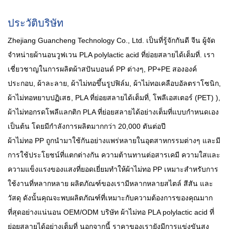
ประวัติบริษัท
Zhejiang Guancheng Technology Co., Ltd. เป็นที่รู้จักกันดี
จีน ผู้จัด
จำหน่ายผ้านอนวูฟเวน PLA polylactic acid ที่ย่อยสลายได้เต็มที่
. เรา
เชี่ยวชาญในการผลิตผ้าสปันบอนด์ PP ต่างๆ, PP+PE สององค์
ประกอบ, ผ้าละลาย, ผ้าไม่ทอขึ้นรูปฟิล์ม, ผ้าไม่ทอเคลือบอัลตราโซนิก,
ผ้าไม่ทอหยาบปฏิเสธ, PLA ที่ย่อยสลายได้เต็มที่, โพลีเอสเตอร์ (PET) ),
ผ้าไม่ทอกรดโพลีแลกติก PLA ที่ย่อยสลายได้อย่างเต็มที่แบบกำหนดเอง
เป็นต้น โดยมีกำลังการผลิตมากกว่า 20,000 ตันต่อปี
ผ้าไม่ทอ PP ถูกนำมาใช้กันอย่างแพร่หลายในอุตสาหกรรมต่างๆ และมี
การใช้ประโยชน์ที่แตกต่างกัน ความต้านทานต่อสารเคมี ความใสและ
ความแข็งแรงของแสงที่ยอดเยี่ยมทำให้ผ้าไม่ทอ PP เหมาะสำหรับการ
ใช้งานที่หลากหลาย ผลิตภัณฑ์ของเรามีหลากหลายสไตล์ สีสัน และ
วัสดุ ดังนั้นคุณจะพบผลิตภัณฑ์ที่เหมาะกับความต้องการของคุณมาก
ที่สุดอย่างแน่นอน
OEM/ODM บริษัท ผ้าไม่ทอ PLA polylactic acid ที่
ย่อยสลายได้อย่างเต็มที่
นอกจากนี้ ราคาของเรายังมีการแข่งขันสูง