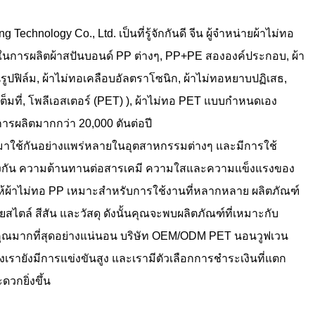
Technology Co., Ltd. เป็นที่รู้จักกันดี
จีน ผู้จำหน่ายผ้าไม่ทอ
ญในการผลิตผ้าสปันบอนด์ PP ต่างๆ, PP+PE สององค์ประกอบ, ผ้า
นรูปฟิล์ม, ผ้าไม่ทอเคลือบอัลตราโซนิก, ผ้าไม่ทอหยาบปฏิเสธ,
ต็มที่, โพลีเอสเตอร์ (PET) ),
ผ้าไม่ทอ PET แบบกำหนดเอง
การผลิตมากกว่า 20,000 ตันต่อปี
มาใช้กันอย่างแพร่หลายในอุตสาหกรรมต่างๆ และมีการใช้
างกัน ความต้านทานต่อสารเคมี ความใสและความแข็งแรงของ
ให้ผ้าไม่ทอ PP เหมาะสำหรับการใช้งานที่หลากหลาย ผลิตภัณฑ์
ไตล์ สีสัน และวัสดุ ดังนั้นคุณจะพบผลิตภัณฑ์ที่เหมาะกับ
ณมากที่สุดอย่างแน่นอน
บริษัท OEM/ODM PET นอนวูฟเวน
เรายังมีการแข่งขันสูง และเรามีตัวเลือกการชำระเงินที่แตก
ดวกยิ่งขึ้น