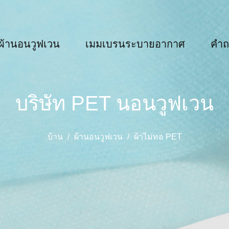
ผ้านอนวูฟเวน
เมมเบรนระบายอากาศ
คำถ
บริษัท PET นอนวูฟเวน
บ้าน
/
ผ้านอนวูฟเวน
/
ผ้าไม่ทอ PET