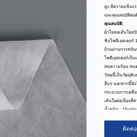
สูง มีความแข็งแ
และคุณสมบัติต่อต
คุณสมบัติ:
ผ้าไม่ทอเส้นใยสปั
ชิปโพลีเอสเตอร์ 
ถ้วนผ่านการสปัน
โพลีเอสเตอร์เป็
ทนความร้อน ทนต่
วัสดุนี้เป็นวัตถุ
อื่นๆ นอกจากนี้ยั
กระบวนการเคลือบ
เส้นใยต่อเนื่อง
น้ำหนัก：15แกร
ความกว้าง：1.6ม
สี： กำหนดเอง
ติดต่
กำลังการผลิต：10