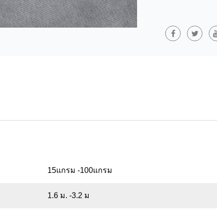
การใช้งาน:
สิ่งทอที่บ้าน: ซับ
บรรจุภัณฑ์ : ผ้า
การตกแต่ง : ผ้าตก
เกษตรกรรม : วัสด
ฯลฯ
อุตสาหกรรม : วัส
การกรอง: การกรอง
โพลีเอสเตอร์ (P
ผ่านกระบวนการส
เสียดสีเป็นเลิศ ว
ดีและความนุ่มนว
15แกรม -100แกรม
ยานยนต์ และบรร
งานที่ต้องการค
1.6 ม. -3.2 ม
รถยนต์ และผ้าก