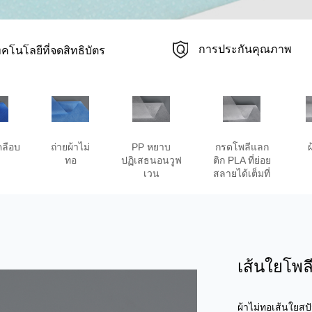
การประกันคุณภาพ
ทคโนโลยีที่จดสิทธิบัตร
คลือบ
ถ่ายผ้าไม่
PP หยาบ
กรดโพลีแลก
ผ
ทอ
ปฏิเสธนอนวูฟ
ติก PLA ที่ย่อย
เวน
สลายได้เต็มที่
เส้นใยโพล
ผ้าไม่ทอเส้นใยสป