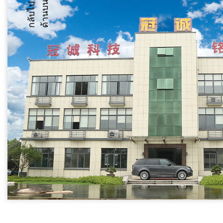
น
ก
ลั
บ
ไ
ป
ด้
า
น
บ