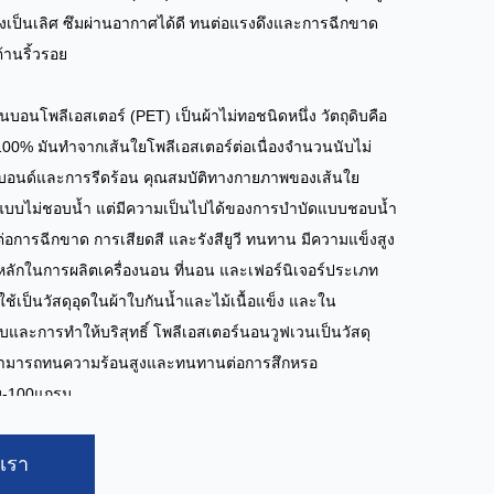
รงเป็นเลิศ ซึมผ่านอากาศได้ดี ทนต่อแรงดึงและการฉีกขาด
้านริ้วรอย
นบอนโพลีเอสเตอร์ (PET) เป็นผ้าไม่ทอชนิดหนึ่ง วัตถุดิบคือ
100% มันทำจากเส้นใยโพลีเอสเตอร์ต่อเนื่องจำนวนนับไม่
บอนด์และการรีดร้อน คุณสมบัติทางกายภาพของเส้นใย
นแบบไม่ชอบน้ำ แต่มีความเป็นไปได้ของการบำบัดแบบชอบน้ำ
อการฉีกขาด การเสียดสี และรังสียูวี ทนทาน มีความแข็งสูง
ดิบหลักในการผลิตเครื่องนอน ที่นอน และเฟอร์นิเจอร์ประเภท
งใช้เป็นวัสดุอุดในผ้าใบกันน้ำและไม้เนื้อแข็ง และใน
และการทำให้บริสุทธิ์ โพลีเอสเตอร์นอนวูฟเวนเป็นวัสดุ
ที่สามารถทนความร้อนสูงและทนทานต่อการสึกหรอ
ม-100แกรม
.-3.2ม
อเรา
 ตัน/วัน