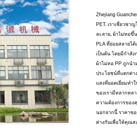
Zhejiang Guancheng 
PET
. เราเชี่ยวชา
ละลาย, ผ้าไม่ทอขึ้
PLA ที่ย่อยสลายได้เ
เป็นต้น โดยมีกำลัง
ผ้าไม่ทอ PP ถูกนำ
ประโยชน์ที่แตกต่
แสงที่ยอดเยี่ยมทำ
ของเรามีหลากหลายส
ความต้องการของคุ
นอกจากนี้ ราคาของ
ต่างกันเพื่อให้คุณสะ