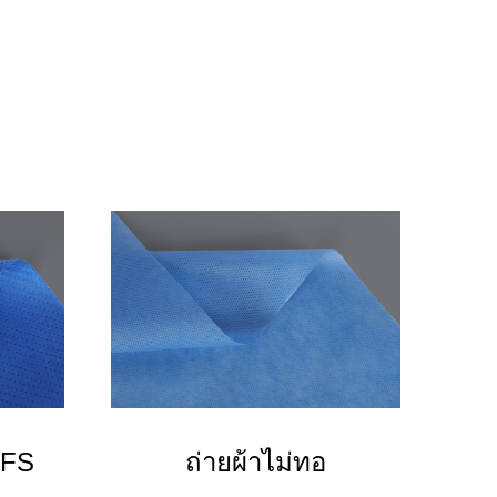
SFS
ถ่ายผ้าไม่ทอ
PP