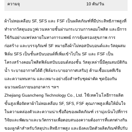
ความจุ
10 ตัน/วัน
ผ้าไม่ทอเคลือบ SF, SFS และ FSF
เป็นผลิตภัณฑ์ที่มีประสิทธิภาพสูงที่
ทำจากวัสดุนอนวูฟเวนหลายชั้นผ่านกระบวนการคอมโพสิต และมีการ
ใช้กันอย่างแพร่หลายในทางการแพทย์ การคุ้มครองสุขภาพ การ
ก่อสร้าง และบรรจุภัณฑ์ SF หมายถึงผ้าไม่ทอสปันบอนด์และวัสดุผสม
ฟิล์ม SFS เป็นชั้นสปันบอนด์ที่เพิ่มเข้าไปใน SF และ FSF เป็น
โครงสร้างคอมโพสิตฟิล์มสปันบอนด์สองชั้น วัสดุเหล่านี้มีคุณสมบัติกัน
น้ำ ระบายอากาศได้ดี (ฟิล์มระบายอากาศเสริม) ต้านเชื้อแบคทีเรีย
และความทนทาน และเหมาะอย่างยิ่งสำหรับชุดผ่าตัด ชุดป้องกัน
ฉนวนผนังภายนอกอาคาร ฯลฯ
Zhejiang Guancheng Technology Co., Ltd. ใช้เทคโนโลยีการผลิต
ขั้นสูงเพื่อจัดหาผ้าไม่ทอเคลือบ SF, SFS, FSF คุณภาพสูงเพื่อให้มั่นใจ
ในความคล่องตัวและความน่าเชื่อถือของผลิตภัณฑ์ เรามุ่งเน้นไปที่การ
วิจัยและพัฒนาและนวัตกรรมเพื่อตอบสนองความต้องการที่แตกต่างกัน
ของลูกค้าสำหรับวัสดุประสิทธิภาพสูง และยังคงเปิดตัวผลิตภัณฑ์ที่ปรับ