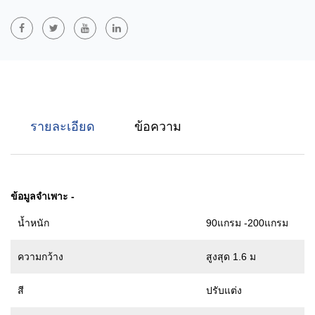
คอมโพสิต SF ย่อมาจากส่วนผสมของชั้นสปันบอนด์และฟิล์ม SFS เพิ่ม
ชั้นสปันบอนด์บนพื้นฐานของ SF และ FSF เป็นโครงสร้างที่มีชั้นสปัน
บอนประกบอยู่ระหว่างฟิล์มสองชั้น มีคุณสมบัติกันน้ำ ระบายอากาศได้
ดี (มีฟิล์มระบายอากาศเสริม) และมีความทนทาน และยังใช้กันอย่าง
แพร่หลายในด้านการแพทย์ การป้องกัน การก่อสร้าง และบรรจุภัณฑ์
รายละเอียด
ข้อความ
ข้อมูลจำเพาะ
-
น้ำหนัก
90แกรม -200แกรม
ความกว้าง
สูงสุด 1.6 ม
สี
ปรับแต่ง