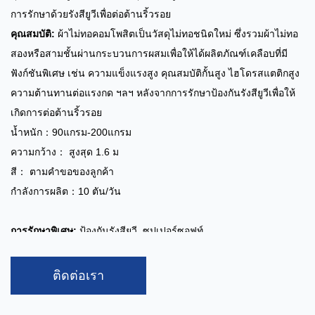
การรักษาด้วยรังสียูวีเพื่อต่อต้านริ้วรอย
คุณสมบัติ:
ผ้าไม่ทอคอมโพสิตเป็นวัสดุไม่ทอชนิดใหม่ ซึ่งรวมผ้าไม่ทอ
สองหรือสามชั้นผ่านกระบวนการผสมเพื่อให้ได้ผลิตภัณฑ์เคลือบที่มี
ฟังก์ชันพิเศษ เช่น ความแข็งแรงสูง คุณสมบัติกั้นสูง ไฮโดรสแตติกสูง
ความต้านทานต่อแรงกด ฯลฯ หลังจากการรักษาป้องกันรังสียูวีเพื่อให้
เกิดการต่อต้านริ้วรอย
น้ำหนัก：90แกรม-200แกรม
ความกว้าง： สูงสุด 1.6 ม
สี： ตามคำขอของลูกค้า
กำลังการผลิต：10 ตัน/วัน
การรักษาพิเศษ:
ป้องกันรังสียูวี, ซุปเปอร์ซอฟท์
การใช้งาน:
ผ้าคลุมรถยนต์ ผ้าคลุมเฟอร์นิเจอร์ ถุงบรรจุภัณฑ์
อุตสาหกรรมก่อสร้าง ชุดป้องกัน เสื้อกันฝน เต็นท์ ผ้าอ้อม ฯลฯ
ติดต่อเรา
SF SFS FSF ผ้าไม่ทอเคลือบลามิเนตระบายอากาศ
เป็นผลิตภัณฑ์ที่มี
ประสิทธิภาพสูงที่ทำจากวัสดุนอนวูฟเวนหลายชั้นผ่านกระบวนการ