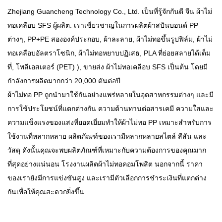
Zhejiang Guancheng Technology Co., Ltd. เป็นที่รู้จักกันดี
จีน ผ้าไม่
ทอเคลือบ SFS ผู้ผลิต
. เราเชี่ยวชาญในการผลิตผ้าสปันบอนด์ PP
ต่างๆ, PP+PE สององค์ประกอบ, ผ้าละลาย, ผ้าไม่ทอขึ้นรูปฟิล์ม, ผ้าไม่
ทอเคลือบอัลตราโซนิก, ผ้าไม่ทอหยาบปฏิเสธ, PLA ที่ย่อยสลายได้เต็ม
ที่, โพลีเอสเตอร์ (PET) ),
ขายส่ง ผ้าไม่ทอเคลือบ SFS
เป็นต้น โดยมี
กำลังการผลิตมากกว่า 20,000 ตันต่อปี
ผ้าไม่ทอ PP ถูกนำมาใช้กันอย่างแพร่หลายในอุตสาหกรรมต่างๆ และมี
การใช้ประโยชน์ที่แตกต่างกัน ความต้านทานต่อสารเคมี ความใสและ
ความแข็งแรงของแสงที่ยอดเยี่ยมทำให้ผ้าไม่ทอ PP เหมาะสำหรับการ
ใช้งานที่หลากหลาย ผลิตภัณฑ์ของเรามีหลากหลายสไตล์ สีสัน และ
วัสดุ ดังนั้นคุณจะพบผลิตภัณฑ์ที่เหมาะกับความต้องการของคุณมาก
ที่สุดอย่างแน่นอน
โรงงานผลิตผ้าไม่ทอคอมโพสิต
นอกจากนี้ ราคา
ของเรายังมีการแข่งขันสูง และเรามีตัวเลือกการชำระเงินที่แตกต่าง
กันเพื่อให้คุณสะดวกยิ่งขึ้น