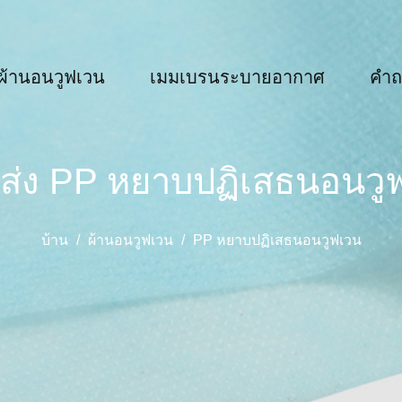
ผ้านอนวูฟเวน
เมมเบรนระบายอากาศ
คำถ
ส่ง PP หยาบปฏิเสธนอนวู
บ้าน
/
ผ้านอนวูฟเวน
/
PP หยาบปฏิเสธนอนวูฟเวน