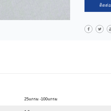
อากาศรถยนต์
ติดต่
PP PET PA หยาบ
(PP) โพลีเอสเตอ
ความแข็งแรงสูงแ
สนับสนุนและการต
ในธรณีสังเคราะห์
แข็งแกร่งของผ้า
รับน้ำหนักสูง
25แกรม -100แกรม