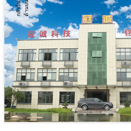
น
ก
ลั
บ
ไ
ป
ด้
า
น
บ