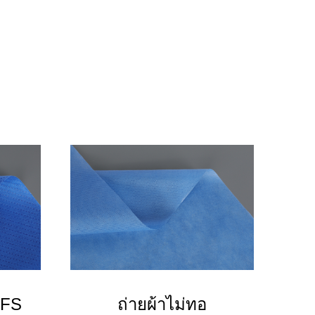
SFS
ถ่ายผ้าไม่ทอ
PP