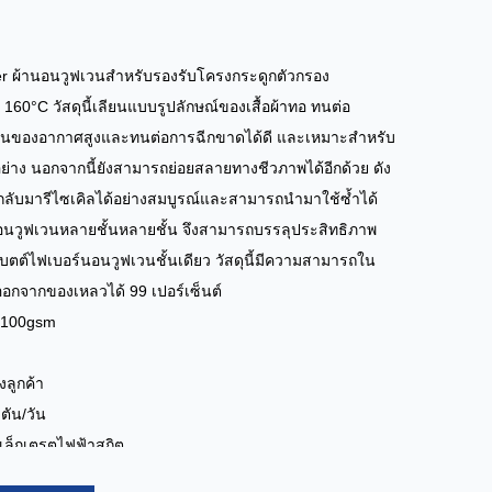
r ผ้านอนวูฟเวนสำหรับรองรับโครงกระดูกตัวกรอง
 160°C วัสดุนี้เลียนแบบรูปลักษณ์ของเสื้อผ้าทอ ทนต่อ
่านของอากาศสูงและทนต่อการฉีกขาดได้ดี และเหมาะสำหรับ
่าง นอกจากนี้ยังสามารถย่อยสลายทางชีวภาพได้อีกด้วย ดัง
กลับมารีไซเคิลได้อย่างสมบูรณ์และสามารถนำมาใช้ซ้ำได้
นวูฟเวนหลายชั้นหลายชั้น จึงสามารถบรรลุประสิทธิภาพ
แบตต์ไฟเบอร์นอนวูฟเวนชั้นเดียว วัสดุนี้มีความสามารถใน
อกจากของเหลวได้ 99 เปอร์เซ็นต์
-100gsm
ม
ลูกค้า
ตัน/วัน
ิเล็กเตรตไฟฟ้าสถิต
กระดูกกรองเครื่องฟอกอากาศ, โครงกระดูกกรองเครื่องปรับ