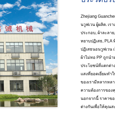
Zhejiang Guancheng 
นวูฟเวน ผู้ผลิต
. เร
ประกอบ, ผ้าละลาย, 
หยาบปฏิเสธ, PLA ที่
ปฏิเสธนอนวูฟเวน
เ
ผ้าไม่ทอ PP ถูกนำ
ประโยชน์ที่แตกต่
แสงที่ยอดเยี่ยมทำ
ของเรามีหลากหลายส
ความต้องการของคุ
นอกจากนี้ ราคาของ
ต่างกันเพื่อให้คุณสะ