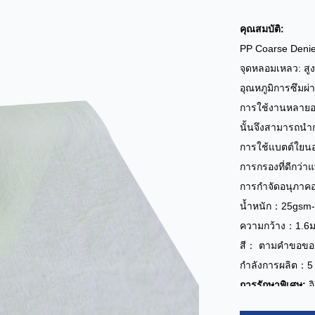
คุณสมบัติ:
PP Coarse Denie
จุดหลอมเหลว: สูง
อุณหภูมิการซึมผ
การใช้งานหลายอย
นั้นจึงสามารถนำ
การใช้แบตต์ใยนอ
การกรองที่ดีกว่า
การกำจัดอนุภาคอ
น้ำหนัก：25gsm
ความกว้าง：1.6
สี： ตามคำขอของ
กำลังการผลิต：5 
การรักษาพิเศษ:
อ
การใช้งาน:
โครง