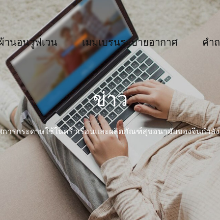
ผ้านอนวูฟเวน
เมมเบรนระบายอากาศ
คำถ
ข่าว
ศการกระดาษใช้ในครัวเรือนและผลิตภัณฑ์สุขอนามัยของจีนกำลังจะ