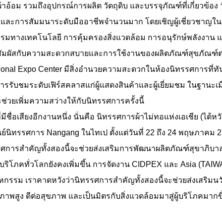
้อม รวมถึงอุปกรณ์การผลิต วัตถุดิบ และบรรจุภัณฑ์ที่เกี่ยวข้อง ว
ั่มและการสัมมนาระดับมืออาชีพจำนวนมาก โดยเชิญผู้เชี่ยวชาญใ
รมทางเทคโนโลยี การคุ้มครองสิ่งแวดล้อม การอนุรักษ์พลังงาน และ
ชมได้สัมผัสกับความสะดวกสบายและการใช้งานของผลิตภัณฑ์สุขภัณฑ์ต
ational Expo Center มีสิ่งอำนวยความสะดวกในห้องนิทรรศการที
มระดับเฟิร์สคลาสแก่ผู้แสดงสินค้าและผู้เยี่ยมชม ในฐานะเมือง
่วยเพิ่มความสว่างให้กับนิทรรศการครั้งนี้
ีชื่อเสียงอีกงานหนึ่ง นั่นคือ นิทรรศการผ้าไม่ทอแห่งเอเชีย (ไต้ห
ูนย์นิทรรศการ Nangang ในไทเป ตั้งแต่วันที่ 22 ถึง 24 พฤษภาคม
รศการสำคัญทั้งสองนี้จะช่วยส่งเสริมการพัฒนาผลิตภัณฑ์สุขาภิบ
้บริโภคทั่วโลกยังคงเพิ่มขึ้น การจัดงาน CIDPEX และ Asia (TA
หกรรม เราคาดหวังว่านิทรรศการสำคัญทั้งสองนี้จะช่วยส่งเสริม
พสูง ดีต่อสุขภาพ และเป็นมิตรกับสิ่งแวดล้อมมาสู่ผู้บริโภคมากขึ