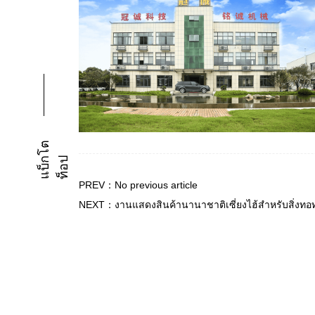
แ
บ็
โ
ต
ท็
อ
ก
ป
PREV：No previous article
NEXT：งานแสดงสินค้านานาชาติเซี่ยงไฮ้สำหรับสิ่งทอ