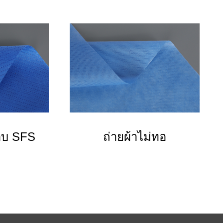
ือบ SFS
ถ่ายผ้าไม่ทอ