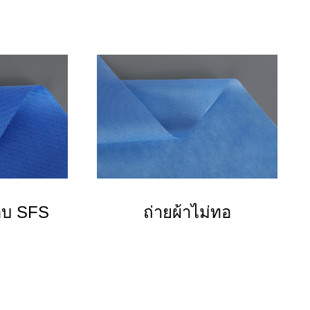
ือบ SFS
ถ่ายผ้าไม่ทอ