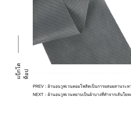
แ
บ็
โ
ต
ท็
อ
ก
ป
PREV：ผ้านอนวูฟเวนคอมโพสิตเป็นการผสมผสานระหว่าง
NEXT：ผ้านอนวูฟเวนหยาบเป็นผ้าบางที่ทำจากเส้นใยหล