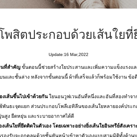
สิตประกอบด้วยเส้นใยที่ย
Update:16 Mar,2022
วนที่สำคัญ
ขั้นตอนนี้ช่วยสร้างใยประสานและเพิ่มความแข็งแรงและ
นบนและชั้นล่าง หลังจากขั้นตอนนี้ ผ้าที่เสร็จแล้วก็พร้อมใช้งาน ข้
งเส้นขึ้นไปเข้าด้วยกัน
ใยนอนวูฟเวนอันที่หนึ่งและอันที่สองทำจ
ยใช้พันธะจุดแยก ส่วนประกอบโพลีเอทิลีนของเส้นใยหลายองค์ปร
ดหยุ่นสูง ยืดหยุ่น และระบายอากาศได้ดี
้นใยที่ยึดติดในตัวเอง โดยเฉพาะอย่างยิ่งเส้นใยอินทรีย์สังเคราะห
นชั้นรองรับจะถูกคลุมด้วยชั้นหันหน้าเข้าหาตัวเองแบบสามมิติทั้งด้