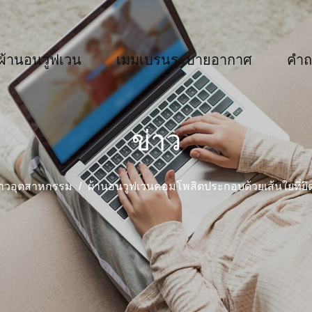
ผ้านอนวูฟเวน
เมมเบรนระบายอากาศ
คำถ
ข่าว
่าวอุตสาหกรรม
/
ผ้านอนวูฟเวนคอมโพสิตประกอบด้วยเส้นใยที่ยึด