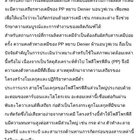
สำหรับสถานการณ์ที่ต้องสัมผัสกับสารเคมีบ่อยครั้งในการผลิตสารเคมี
จะมีความเสถียรทางเคมีของ
PP หยาบ Denier นอนวูฟเวน
เพียงพอ
เพื่อให้แน่ใจว่าจะไม่กัดกร่อนด้วยสารเคมี เช่น กรดและด่าง จึงช่วย
รักษาความสมบูรณ์และการทำงานของผลิตภัณฑ์ได้
สำหรับสถานการณ์ที่การผลิตสารเคมีจำเป็นต้องสัมผัสกับสารเคมีบ่อย
ครั้ง ความคงตัวทางเคมีของ PP หยาบ Denier ผ้านอนวูฟเวน ถือเป็น
ปัจจัยสำคัญในการประเมินว่าเหมาะสำหรับใช้ในสภาพแวดล้อมเหล่า
นี้หรือไม่ เนื่องจากเป็นวัสดุสังเคราะห์ทั่วไป โพลีโพรพีลีน (PP) จึงมี
ความคงตัวทางเคมีที่ดีเยี่ยม สาเหตุหลักมาจากความเสถียรของ
โครงสร้างโมเลกุลและปฏิกิริยาทางเคมีต่ำ
ประการแรก สายโซ่โมเลกุลของโพลีโพรพีลีนส่วนใหญ่ประกอบด้วย
อะตอมของคาร์บอนและไฮโดรเจน อะตอมเหล่านี้เชื่อมต่อกันผ่าน
พันธะโควาเลนต์ที่เสถียร ก่อตัวเป็นโครงกระดูกโมเลกุลที่มีขนาด
กะทัดรัดซึ่งไม่เสียหายง่ายจากสารเคมี โครงสร้างนี้ทำให้โพลีโพรพีลี
นมีความทนทานสูงต่อสารเคมีส่วนใหญ่ เช่น กรด ด่าง ตัวทำละลาย
อินทรีย์ และจาระบี และสามารถต้านทานการกัดกร่อนของสารเหล่านี้