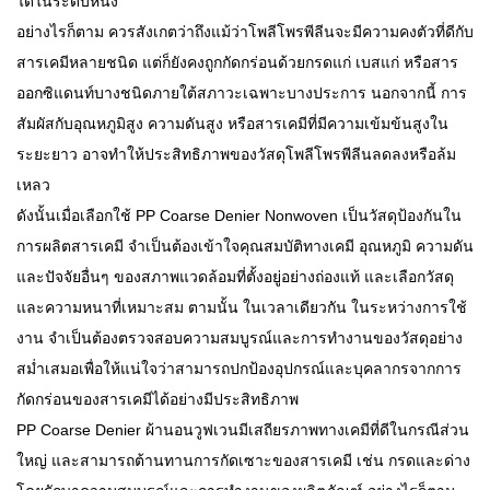
ได้ในระดับหนึ่ง
อย่างไรก็ตาม ควรสังเกตว่าถึงแม้ว่าโพลีโพรพีลีนจะมีความคงตัวที่ดีกับ
สารเคมีหลายชนิด แต่ก็ยังคงถูกกัดกร่อนด้วยกรดแก่ เบสแก่ หรือสาร
ออกซิแดนท์บางชนิดภายใต้สภาวะเฉพาะบางประการ นอกจากนี้ การ
สัมผัสกับอุณหภูมิสูง ความดันสูง หรือสารเคมีที่มีความเข้มข้นสูงใน
ระยะยาว อาจทำให้ประสิทธิภาพของวัสดุโพลีโพรพีลีนลดลงหรือล้ม
เหลว
ดังนั้นเมื่อเลือกใช้ PP Coarse Denier Nonwoven เป็นวัสดุป้องกันใน
การผลิตสารเคมี จำเป็นต้องเข้าใจคุณสมบัติทางเคมี อุณหภูมิ ความดัน
และปัจจัยอื่นๆ ของสภาพแวดล้อมที่ตั้งอยู่อย่างถ่องแท้ และเลือกวัสดุ
และความหนาที่เหมาะสม ตามนั้น ในเวลาเดียวกัน ในระหว่างการใช้
งาน จำเป็นต้องตรวจสอบความสมบูรณ์และการทำงานของวัสดุอย่าง
สม่ำเสมอเพื่อให้แน่ใจว่าสามารถปกป้องอุปกรณ์และบุคลากรจากการ
กัดกร่อนของสารเคมีได้อย่างมีประสิทธิภาพ
PP Coarse Denier ผ้านอนวูฟเวนมีเสถียรภาพทางเคมีที่ดีในกรณีส่วน
ใหญ่ และสามารถต้านทานการกัดเซาะของสารเคมี เช่น กรดและด่าง