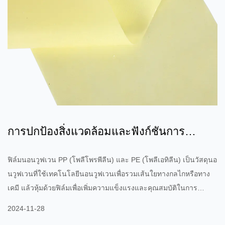
การปกป้องสิ่งแวดล้อมและฟังก์ชันการ
ทำงาน: ผ้าไม่ทอฟิล์ม PP PE...
ฟิล์มนอนวูฟเวน PP (โพลีโพรพีลีน) และ PE (โพลีเอทิลีน) เป็นวัสดุนอ
นวูฟเวนที่ใช้เทคโนโลยีนอนวูฟเวนเพื่อรวมเส้นใยทางกลไกหรือทาง
เคมี แล้วหุ้มด้วยฟิล์มเพื่อเพิ่มความแข็งแรงและคุณสมบัติในการ
ป้องกันของผลิตภัณฑ์ วัสดุดังกล่าวมักจะใช้ในสถานการณ์ที่ต้องการ
2024-11-28
ความแข็งแรงสูง การกันน้ำ คุณสมบัติต้านเชื้อแบคทีเรีย และการ