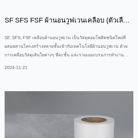
SF SFS FSF ผ้านอนวูฟเวนเคลือบ (ตัวเลือก
ฟิล์มระบายอากาศ) - กา...
SF, SFS, FSF เคลือบผ้านอนวูฟเวน เป็นวัสดุคอมโพสิตชนิดใหม่ที่
ผสมผสานโครงสร้างหลายชั้นเข้ากับเทคโนโลยีผ้านอนวูฟเวน ด้วย
การเคลือบวัสดุเส้นใยต่างๆ ทีละชั้น และรวมเมมเบรนการทำงาน
ต่างๆ เข้าด้วยกัน (เช่น เมมเบรนระบายอากาศ เมมเบรนกั้นน้ำ ฯลฯ)
2024-11-21
วัสดุเหล่านี้สามารถให้ประสิทธิภาพที่ยอดเยี่ยมยิ่งขึ้น: การระบาย
อากาศและการกันน้ำ: โครงสร้างแบบลามิเนตนี้สามารถสร้างสมดุล
ระหว่างการระบายอากาศและการกันน้ำได้ และมีการใช้กันอย่างแพร่
หลายในชุดป้องกัน อุปกรณ์ทางการแพทย์ ผลิตภัณฑ์กลางแจ้ง และสา
ขาอื่นๆ แผ่นเมม...