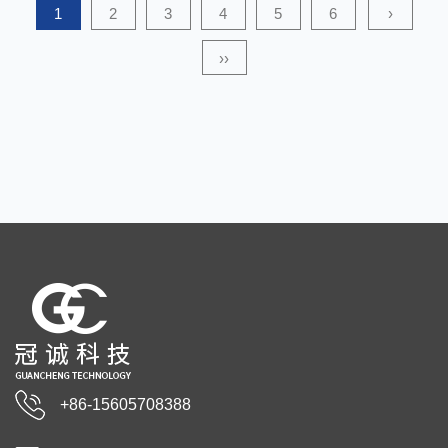
ส่วนใ...
1
2
3
4
5
6
›
››
+86-15605708388