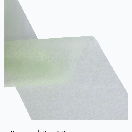
ของวัสดุ PP (โพลีโพรพีลีน): PP เป็นเทอร์โมพลาสติกเรซินที่...