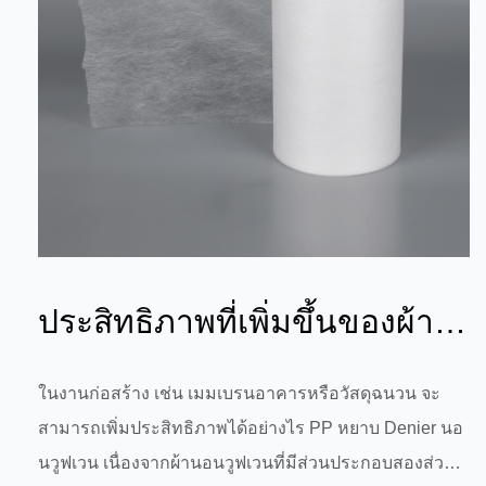
ประสิทธิภาพที่เพิ่มขึ้นของผ้า
นอนวูฟเวน PP Coarse Denier
ในงานก่อสร้าง เช่น เมมเบรนอาคารหรือวัสดุฉนวน จะ
สามารถเพิ่มประสิทธิภาพได้อย่างไร PP หยาบ Denier นอ
ในฐา...
นวูฟเวน เนื่องจากผ้านอนวูฟเวนที่มีส่วนประกอบสองส่วน