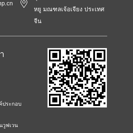
mp.cn
หยู มณฑลเจ้อเจียง ประเทศ
จีน
้า
ค์ประกอบ
นวูฟเวน