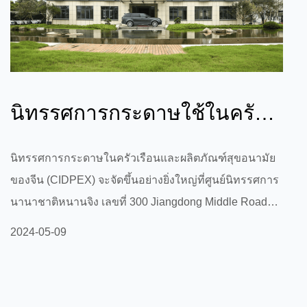
นิทรรศการกระดาษใช้ในครัว
เรือนและผลิตภัณฑ์สุขอนามัย
นิทรรศการกระดาษในครัวเรือนและผลิตภัณฑ์สุขอนามัย
ของจีน (CIDPEX) จะจัดขึ้นอย่างยิ่งใหญ่ที่ศูนย์นิทรรศการ
ของจีนกำลั...
นานาชาติหนานจิง เลขที่ 300 Jiangdong Middle Road
เขต Jianye เมืองหนานจิง มณฑลเจียงซู ตั้งแต่วันที่ 15 ถึง
2024-05-09
17 พฤษภาคม 2567 นิทรรศการนี้จะรวบรวมไว้ด้วยกัน ผู้
เชี่ยวชาญจากอุตสาหกรรมกระดาษใช้ในครัวเรือนและ
ผลิตภัณฑ์สุขภัณฑ์ระดับโลกเพื่อหารือเกี่ยวกับแนวโน้ม