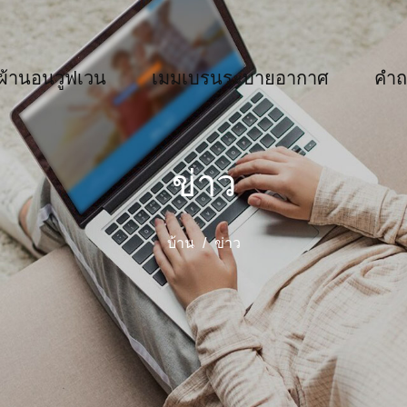
ผ้านอนวูฟเวน
เมมเบรนระบายอากาศ
คำถ
ข่าว
บ้าน
/
ข่าว